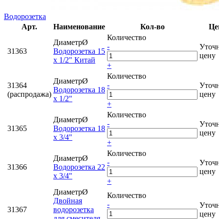
Водорозетка
Арт.
Наименование
Кол-во
Це
Количество
ДиаметрØ
-
Уточ
31363
Водорозетка 15
цену
х 1/2" Китай
+
Количество
ДиаметрØ
-
31364
Уточ
Водорозетка 18
(распродажа)
цену
х 1/2"
+
Количество
ДиаметрØ
-
Уточ
31365
Водорозетка 18
цену
х 3/4"
+
Количество
ДиаметрØ
-
Уточ
31366
Водорозетка 22
цену
х 3/4"
+
ДиаметрØ
Количество
Двойная
-
Уточ
31367
водорозетка
цену
для смесителя