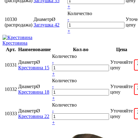
(распродажа)
Заглушка 35
цену
+
Количество
-
10330
ДиаметрØ
Уточ
(распродажа)
Заглушка 42
цену
+
Крестовина
Арт.
Наименование
Кол-во
Цена
Количество
-
ДиаметрØ
Уточняйте
10331
Крестовина 15
цену
+
Количество
-
ДиаметрØ
Уточняйте
10332
Крестовина 18
цену
+
Количество
-
ДиаметрØ
Уточняйте
10333
Крестовина 22
цену
+