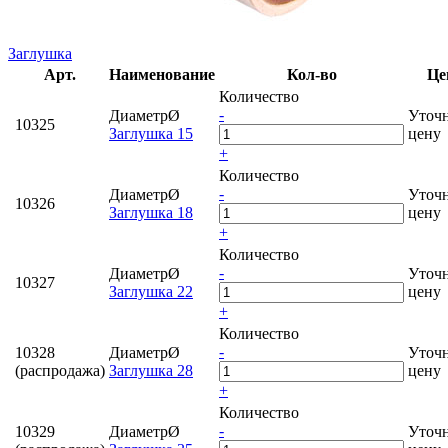
Заглушка
Арт.
Наименование
Кол-во
Це
Количество
-
ДиаметрØ
Уточ
10325
Заглушка 15
цену
+
Количество
-
ДиаметрØ
Уточ
10326
Заглушка 18
цену
+
Количество
-
ДиаметрØ
Уточ
10327
Заглушка 22
цену
+
Количество
-
10328
ДиаметрØ
Уточ
(распродажа)
Заглушка 28
цену
+
Количество
-
10329
ДиаметрØ
Уточ