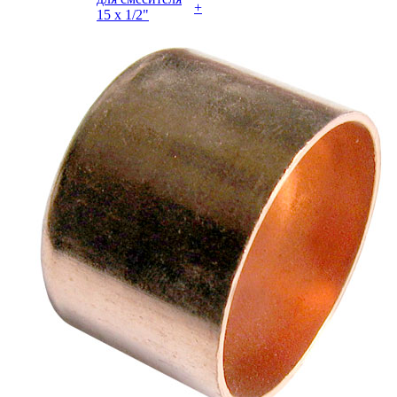
+
15 х 1/2"