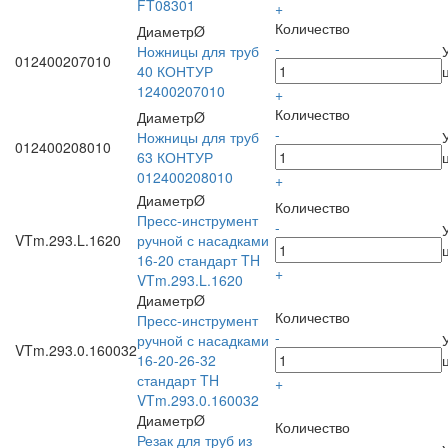
FT08301
+
Количество
ДиаметрØ
-
Ножницы для труб
012400207010
40 КОНТУР
12400207010
+
Количество
ДиаметрØ
-
Ножницы для труб
012400208010
63 КОНТУР
012400208010
+
ДиаметрØ
Количество
Пресс-инструмент
-
VTm.293.L.1620
ручной с насадками
16-20 стандарт TH
+
VTm.293.L.1620
ДиаметрØ
Количество
Пресс-инструмент
-
ручной с насадками
VTm.293.0.160032
16-20-26-32
стандарт TH
+
VTm.293.0.160032
ДиаметрØ
Количество
Резак для труб из
-