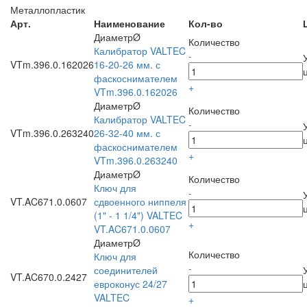
Металлопластик
Арт.
Наименование
Кол-во
ДиаметрØ
Количество
Калибратор VALTEC
-
VTm.396.0.162026
16-20-26 мм. с
фаскоснимателем
+
VTm.396.0.162026
ДиаметрØ
Количество
Калибратор VALTEC
-
VTm.396.0.263240
26-32-40 мм. с
фаскоснимателем
+
VTm.396.0.263240
ДиаметрØ
Количество
Ключ для
-
VT.AC671.0.0607
сдвоенного ниппеля
(1" - 1 1/4") VALTEC
+
VT.AC671.0.0607
ДиаметрØ
Количество
Ключ для
-
соединителей
VT.AC670.0.2427
евроконус 24/27
VALTEC
+