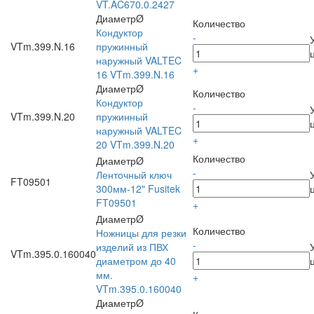
VT.AC670.0.2427
ДиаметрØ
Количество
Кондуктор
-
VTm.399.N.16
пружинный
наружный VALTEC
+
16 VTm.399.N.16
ДиаметрØ
Количество
Кондуктор
-
VTm.399.N.20
пружинный
наружный VALTEC
+
20 VTm.399.N.20
Количество
ДиаметрØ
-
Ленточный ключ
FT09501
300мм-12" Fusitek
FT09501
+
ДиаметрØ
Количество
Ножницы для резки
-
изделий из ПВХ
VTm.395.0.160040
диаметром до 40
мм.
+
VTm.395.0.160040
ДиаметрØ