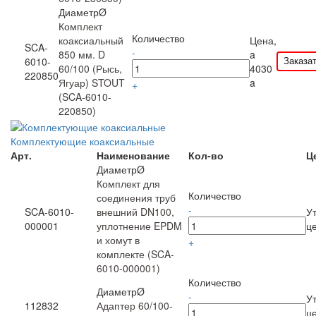
ДиаметрØ
Комплект
Количество
коаксиальный
Цена,
SCA-
-
850 мм. D
a
Заказа
6010-
60/100 (Рысь,
4030
220850
Ягуар) STOUT
a
+
(SCA-6010-
220850)
Комплектующие коаксиальные
Арт.
Наименование
Кол-во
Ц
ДиаметрØ
Комплект для
Количество
соединения труб
-
SCA-6010-
внешний DN100,
У
000001
уплотнение EPDM
ц
и хомут в
+
комплекте (SCA-
6010-000001)
Количество
ДиаметрØ
-
У
112832
Адаптер 60/100-
ц