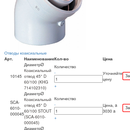
Отводы коаксиальные
Арт.
Наименование
Кол-во
Цена
ДиаметрØ
Количество
Коаксиальный
-
Уточняйте
За
10145
отвод 45° D
цену
60/100 (KHG
+
714102310)
ДиаметрØ
Количество
Коаксиальный
SCA-
-
отвод 45° D
Цена,
a
За
6010-
60/100 STOUT
3030
a
000045
(SCA-6010-
+
000045)
ДиаметрØ