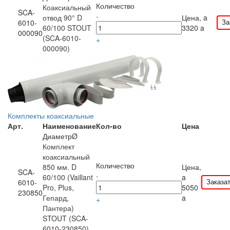
Количество
Коаксиальный
SCA-
-
отвод 90° D
Цена,
a
За
6010-
60/100 STOUT
3320
a
000090
(SCA-6010-
+
000090)
Комплекты коаксиальные
Арт.
Наименование
Кол-во
Цена
ДиаметрØ
Комплект
коаксиальный
Количество
850 мм. D
Цена,
SCA-
-
60/100 (Vaillant
a
Заказа
6010-
Pro, Plus,
5050
230850
Гепард,
a
+
Пантера)
STOUT (SCA-
6010-230850)