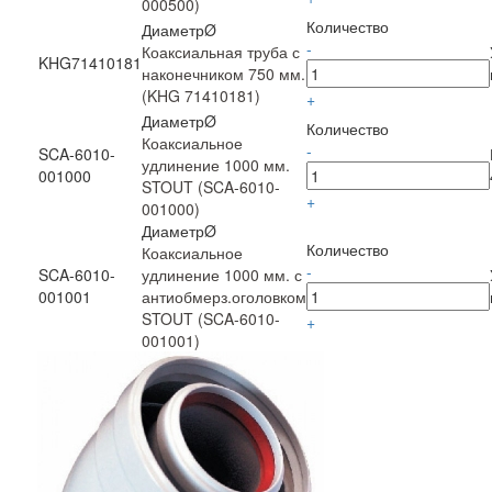
000500)
Количество
ДиаметрØ
-
Коаксиальная труба с
KHG71410181
наконечником 750 мм.
(KHG 71410181)
+
ДиаметрØ
Количество
Коаксиальное
-
SCA-6010-
удлинение 1000 мм.
001000
STOUT (SCA-6010-
+
001000)
ДиаметрØ
Количество
Коаксиальное
-
SCA-6010-
удлинение 1000 мм. с
001001
антиобмерз.оголовком
STOUT (SCA-6010-
+
001001)