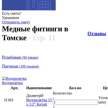
Есть смета?
Удешевим
Отправить смету
Медные фитинги в
Отзывы
Томске
- стр. 11
Резьбовые
(
94
товара)
Паечные
(
109
товаров)
Водорозетка
Арт.
Наименование
Кол-во
Це
Количество
ДиаметрØ
-
Уточ
31363
Водорозетка 15
цену
х 1/2" Китай
+