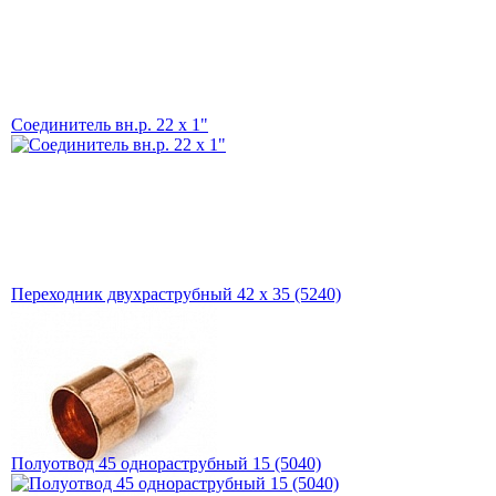
Соединитель вн.р. 22 х 1"
Переходник двухраструбный 42 х 35 (5240)
Полуотвод 45 однораструбный 15 (5040)