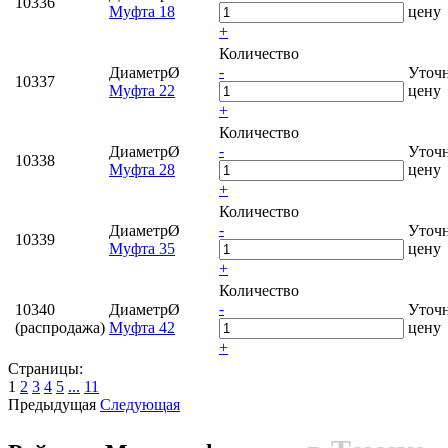
10336
Муфта 18
цену
+
Количество
-
ДиаметрØ
Уточ
10337
Муфта 22
цену
+
Количество
-
ДиаметрØ
Уточ
10338
Муфта 28
цену
+
Количество
-
ДиаметрØ
Уточ
10339
Муфта 35
цену
+
Количество
-
10340
ДиаметрØ
Уточ
(распродажа)
Муфта 42
цену
+
Страницы:
1
2
3
4
5
...
11
Предыдущая
Следующая