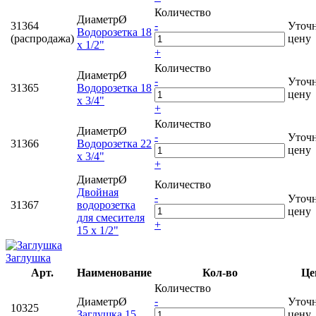
Количество
ДиаметрØ
-
31364
Уточ
Водорозетка 18
(распродажа)
цену
х 1/2"
+
Количество
ДиаметрØ
-
Уточ
31365
Водорозетка 18
цену
х 3/4"
+
Количество
ДиаметрØ
-
Уточ
31366
Водорозетка 22
цену
х 3/4"
+
ДиаметрØ
Количество
Двойная
-
Уточ
31367
водорозетка
цену
для смесителя
+
15 х 1/2"
Заглушка
Арт.
Наименование
Кол-во
Це
Количество
-
ДиаметрØ
Уточ
10325
Заглушка 15
цену