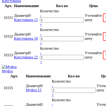
Крестовина
Арт.
Наименование
Кол-во
Цена
Количество
-
ДиаметрØ
Уточняйте
10331
Крестовина 15
цену
+
Количество
-
ДиаметрØ
Уточняйте
10332
Крестовина 18
цену
+
Количество
-
ДиаметрØ
Уточняйте
10333
Крестовина 22
цену
+
Муфта
Арт.
Наименование
Кол-во
Це
Количество
-
ДиаметрØ
Уточ
10335
Муфта 15
цену
+
Количество
-
ДиаметрØ
Уточ