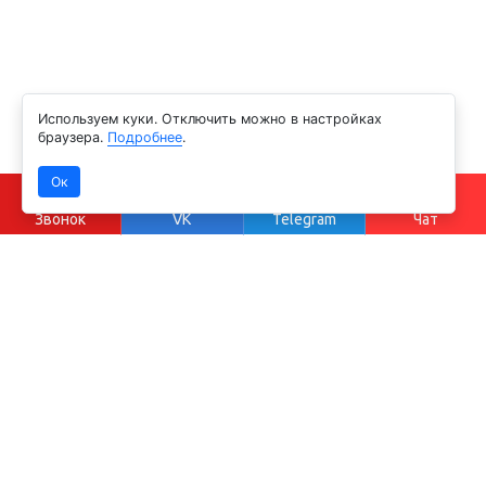
Используем куки. Отключить можно в настройках
браузера.
Подробнее
.
Ок
Звонок
VK
Telegram
Чат
Бесплатная консультация
Наши специалисты с удовольствием вас проконсультируют
по всем вопросам нашего оборудования и услуг,
а также подскажут в выборе продукции, и по ее наличию.