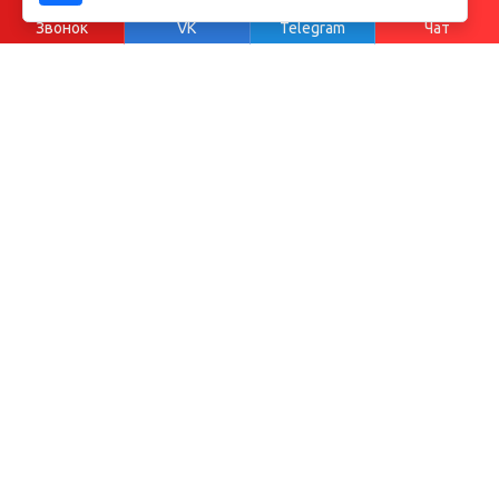
Звонок
VK
Telegram
Чат
Бесплатная консультация
Наши специалисты с удовольствием вас проконсультируют
по всем вопросам нашего оборудования и услуг,
а также подскажут в выборе продукции, и по ее наличию.
Я согласен на обработку персональных данных в
соответствии с
политикой конфиденциальности
.