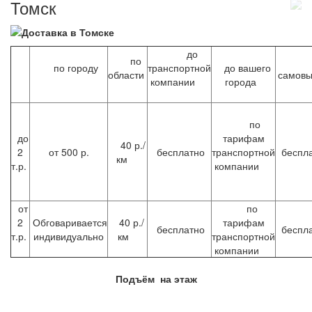
Томск
до
по
по городу
транспортной
до вашего
области
самов
компании
города
по
до
тарифам
40 р./
2
от 500 р.
бесплатно
транспортной
беспл
км
т.р.
компании
от
по
2
Обговаривается
40 р./
тарифам
бесплатно
беспл
т.р.
индивидуально
км
транспортной
компании
Подъём на этаж