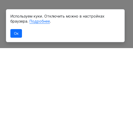
Используем куки. Отключить можно в настройках
браузера.
Подробнее
.
Ок
Бесплатная консультация
Наши специалисты с удовольствием вас проконсультир
а также подскажут в выборе продукции, и по ее наличи
Я согласен на обработку персональных данных в соот