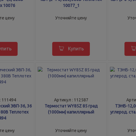
х 10076
10077_1
те цену
Уточняйте цену
Уто
упить
Купить
: 111494
Артикул : 112587
Арти
ский ЭВП-36, 36
Термостат WY85Z 85 град
ТЭНБ-12,0к
 380В Теплотех
(1000мм) капиллярный
углерод. ст
494
те цену
Уточняйте цену
Уто