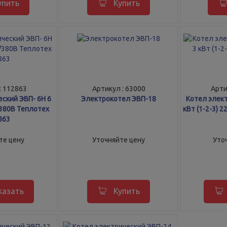
упить
Купить
: 112863
Артикул : 63000
Арти
ский ЭВП- 6Н 6
Электрокотел ЭВП-18
Котел элект
/380В Теплотех
кВт (1-2-3) 
863
те цену
Уточняйте цену
Уто
казать
Купить