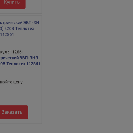
Купить
кул : 112861
рический ЭВП- 3Н 3
220В Теплотех 112861
чняйте цену
Заказать