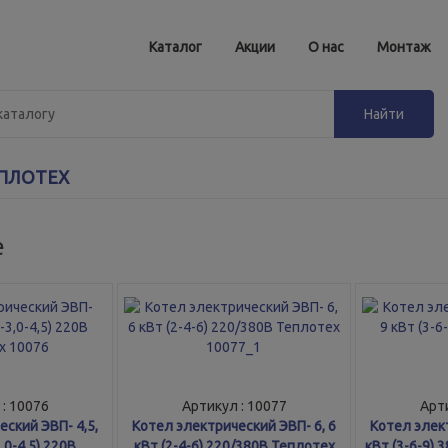
Каталог
Акции
О нас
Монтаж
ПЛОТЕХ
е
: 10076
Артикул : 10077
Арти
ский ЭВП- 4,5,
Котел электрический ЭВП- 6, 6
Котел элект
3,0-4,5) 220В
кВт (2-4-6) 220/380В Теплотех
кВт (3-6-9) 