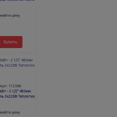
чняйте цену
Купить
кул : 112586
Вт - 2 1/2" 485мм
аль 3х220В Теплотех
чняйте цену