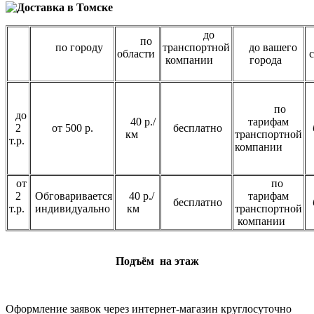
до
по
по городу
транспортной
до вашего
области
компании
города
по
до
40 р./
тарифам
2
от 500 р.
бесплатно
б
км
транспортной
т.р.
компании
от
по
2
Обговаривается
40 р./
тарифам
бесплатно
б
т.р.
индивидуально
км
транспортной
компании
Подъём на этаж
Оформление заявок через интернет-магазин круглосуточно