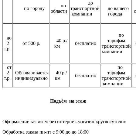
до
по
по городу
транспортной
до вашего
области
компании
города
по
до
40 р./
тарифам
2
от 500 р.
бесплатно
б
км
транспортной
т.р.
компании
от
по
2
Обговаривается
40 р./
тарифам
бесплатно
б
т.р.
индивидуально
км
транспортной
компании
Подъём на этаж
Оформление заявок через интернет-магазин круглосуточно
Обработка заказа пн-пт с 9:00 до до 18:00