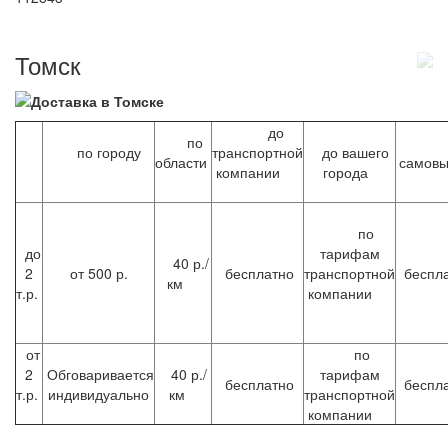
Томск
до
по
по городу
транспортной
до вашего
области
самов
компании
города
по
до
тарифам
40 р./
2
от 500 р.
бесплатно
транспортной
беспл
км
т.р.
компании
от
по
2
Обговаривается
40 р./
тарифам
бесплатно
беспл
т.р.
индивидуально
км
транспортной
компании